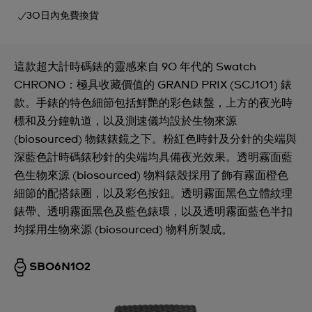
30日內免費換貨
這款超大計時碼錶的靈感來自 90 年代的 Swatch
CHRONO：極具收藏價值的 GRAND PRIX (SCJ101) 錶
款。手錶的特色細節包括鮮艷的彩色錶盤，上方的夜光時
標和及分鐘軌道，以及測速儀均設於生物來源
(biosourced) 物錶錶鏡之下。粉紅色時針及分針的尖端與
深藍色計時碼錶秒針的尖端均具備夜光效果。透明霧面藍
色生物來源 (biosourced) 物料錶殼採用了飾有霧面橙色
細節的配搭錶圈，以及彩色按鈕。透明霧面黑色立體紋理
錶帶、透明霧面黑色及藍色錶環，以及透明霧面藍色半扣
均採用生物來源 (biosourced) 物料所製成。
SB06N102