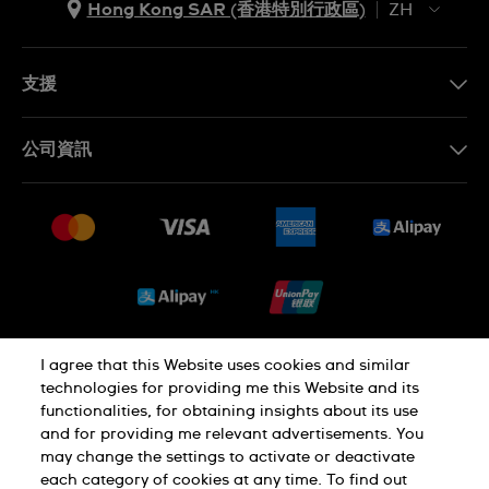
Hong Kong SAR (香港特別行政區)
ZH
ZH
EN
支援
聯繫我們
公司資訊
常見問題
最新消息
免費送貨及退換貨
就業機會
銷售條款
Sitemap
I agree that this Website uses cookies and similar
私隱政策
Cookie Notice
technologies for providing me this Website and its
functionalities, for obtaining insights about its use
and for providing me relevant advertisements. You
使用條款
may change the settings to activate or deactivate
each category of cookies at any time. To find out