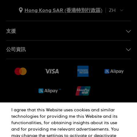
Hong Kong SAR (香港特別行政區)
ZH
ZH
EN
支援
聯繫我們
公司資訊
常見問題
最新消息
免費送貨及退換貨
就業機會
銷售條款
Sitemap
I agree that this Website uses cookies and similar
私隱政策
Cookie Notice
technologies for providing me this Website and its
functionalities, for obtaining insights about its use
and for providing me relevant advertisements. You
使用條款
may change the settings to activate or deactivate