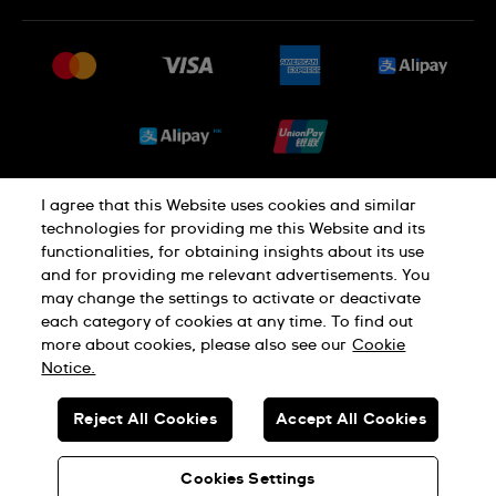
常見問題
最新消息
免費送貨及退換貨
就業機會
銷售條款
Sitemap
I agree that this Website uses cookies and similar
私隱政策
Cookie Notice
technologies for providing me this Website and its
functionalities, for obtaining insights about its use
and for providing me relevant advertisements. You
使用條款
may change the settings to activate or deactivate
each category of cookies at any time. To find out
more about cookies, please also see our
Cookie
瑞士製造
Notice.
Reject All Cookies
Accept All Cookies
© SWATCH AG 2026.版權所有：SWISS WATCHES
貴金屬及寶石交易商註冊號碼: A-B-23-10-01803 (A類註冊)
Cookies Settings