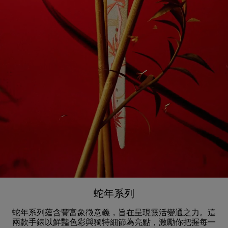
蛇年系列
蛇年系列蘊含豐富象徵意義，旨在呈現靈活變通之力。這
兩款手錶以鮮豔色彩與獨特細節為亮點，激勵你把握每一