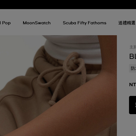
l Pop
MoonSwatch
Scuba Fifty Fathoms
送禮精選
主
B
防
NT