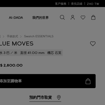
客戶服務
查找店鋪
ZHO
TW
尋找商品
尋
找
AI-DADA
我們的世界
商
品
頁
手錶款式
Swatch ESSENTIALS
LUE MOVES
水 3 巴 / 米
直徑 41.00 mm
機芯 石英
$ 2,800.00
添加至購物車
預約門市取貨