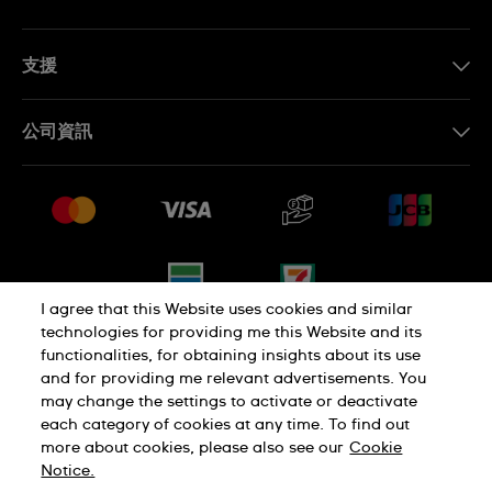
支援
聯繫我們
公司資訊
常見問題解答
媒體中心
運送與退貨
工作機會
銷售條款
網站導覽
I agree that this Website uses cookies and similar
technologies for providing me this Website and its
functionalities, for obtaining insights about its use
隱私權政策
Cookie Notice
and for providing me relevant advertisements. You
may change the settings to activate or deactivate
each category of cookies at any time. To find out
使用者條款
more about cookies, please also see our
Cookie
Notice.