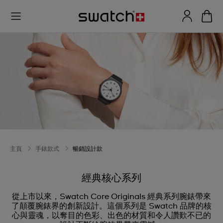
主頁
手錶款式
暢銷設計款
經典核心系列
從上市以來，Swatch Core Originals 經典系列腕錶帶來
了顛覆腕錶界的創新設計。這個系列是 Swatch 品牌的核
心與靈魂，以奪目的色彩、出色的材質和令人讚歎不已的