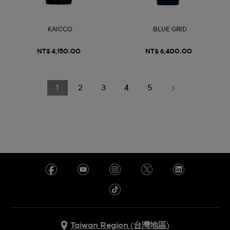
KAICCO
BLUE GRID
NT$ 4,150.00
NT$ 6,400.00
1
2
3
4
5
Taiwan Region (台灣地區)