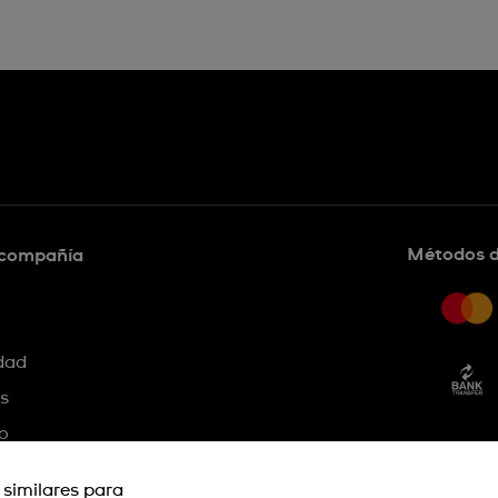
Métodos 
 compañía
idad
s
o
 similares para