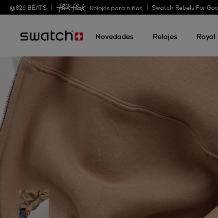
@
826
BEATS
Swatch Rebels For Go
- Relojes para niños
Novedades
Relojes
Royal