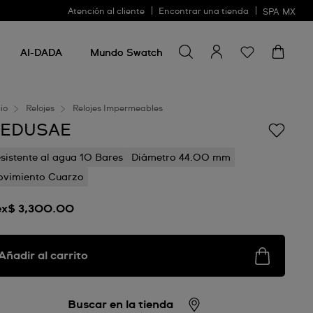
Atención al cliente
Encontrar una tienda
SPA
MX
Buscar algo
Buscar
algo
AI-DADA
Mundo Swatch
cio
Relojes
Relojes Impermeables
EDUSAE
sistente al agua 10 Bares
Diámetro 44.00 mm
vimiento Cuarzo
x$ 3,300.00
Añadir al carrito
Buscar en la tienda