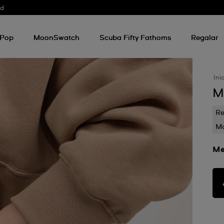
od
 Pop
MoonSwatch
Scuba Fifty Fathoms
Regalar
Ini
M
Re
Mo
Me