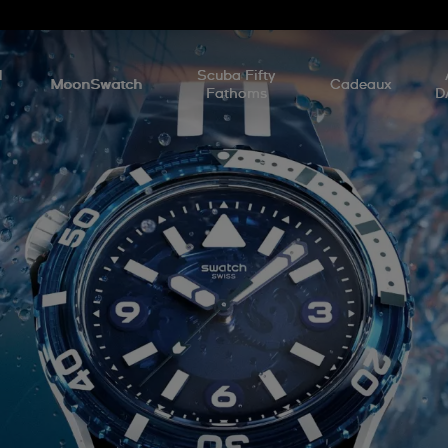
d
l
Scuba Fifty
MoonSwatch
Cadeaux
Fathoms
D