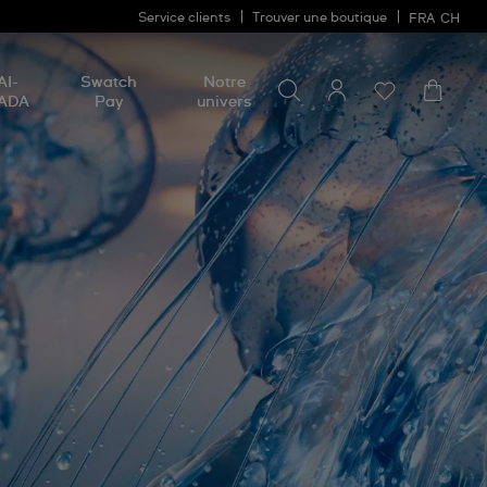
Service clients
Trouver une boutique
FRA
CH
Chercher un produit
Chercher
AI-
Swatch
Notre
un
ADA
Pay
univers
produit