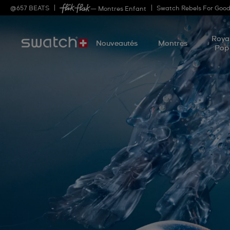
@
657
BEATS
Swatch Rebels For Goo
— Montres Enfant
Roya
Nouveautés
Montres
Pop