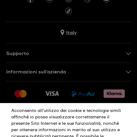
Italy
Supporto
Contattaci
Informazioni sull'azienda
FAQ
Press
Consegna
Lavora con noi
Restituzione
Sitemap
Condizioni di vendita
Acconsento all’utilizzo dei cookie e tecnologie simili
affinché io possa visualizzare correttamente il
Diritto di recesso
presente Sito Internet e le sue funzionalità, nonché
per ottenere informazioni in merito al suo utilizzo e
Informativa sulla privacy
Cookies
ricevere pubblicità pertinente. È possibile le