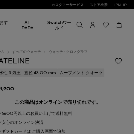
カスタマーサービス
ストア検索
JPN
JP
何かを探す
何
おす
AI-
Swatchワー
か
DADA
ルド
を
探
す
ーム
すべてのウォッチ
ウォッチ : クロノグラフ
ATELINE
水性 3 気圧
直径 43.00 mm
ムーブメント クオーツ
31,900
この商品はオンラインで売り切れです。
6600円以上のお買い上げで送料無料
安心のオンライン決済
ギフトカードは ご購入画面で追加