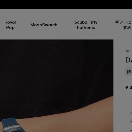
Royal
Scuba Fifty
ギフトに
MoonSwatch
Pop
Fathoms
すめ
ホ
D
防
¥ 