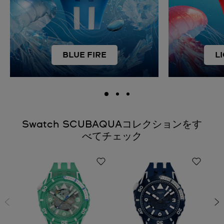
BLUE FIRE
L
Swatch SCUBAQUAコレクションをす
べてチェック