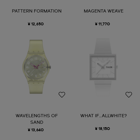
PATTERN FORMATION
MAGENTA WEAVE
¥ 12,650
¥ 11,770
WAVELENGTHS OF
WHAT IF…ALLWHITE?
SAND
¥ 18,150
¥ 13,640