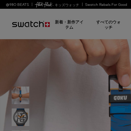
@
980
BEATS
Swatch Rebels For Good
- キッズウォッチ
新着・新作アイ
すべてのウォ
テム
ッチ