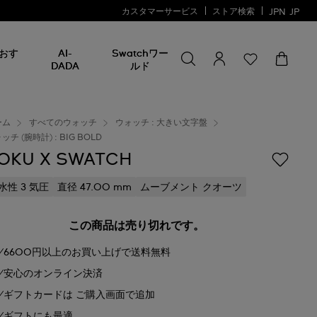
カスタマーサービス
ストア検索
JPN
JP
何かを探す
何
おす
AI-
Swatchワー
か
DADA
ルド
を
探
す
ーム
すべてのウォッチ
ウォッチ : 大きい文字盤
ッチ (腕時計) : BIG BOLD
OKU X SWATCH
水性 3 気圧
直径 47.00 mm
ムーブメント クオーツ
この商品は売り切れです。
6600円以上のお買い上げで送料無料
安心のオンライン決済
ギフトカードは ご購入画面で追加
ギフトにも最適