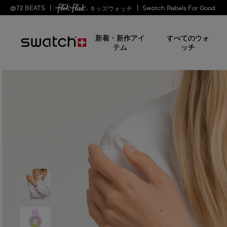
@
72
BEATS
Swatch Rebels For Good
- キッズウォッチ
新着・新作アイ
すべてのウォ
テム
ッチ