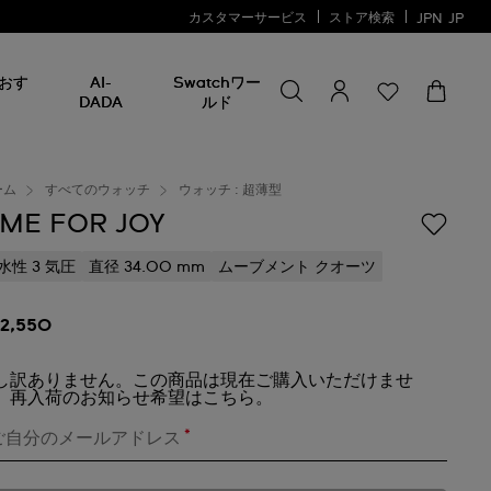
カスタマーサービス
ストア検索
JPN
JP
何かを探す
何
おす
AI-
Swatchワー
か
DADA
ルド
を
探
す
ーム
すべてのウォッチ
ウォッチ : 超薄型
IME FOR JOY
水性 3 気圧
直径 34.00 mm
ムーブメント クオーツ
22,550
し訳ありません。この商品は現在ご購入いただけませ
。再入荷のお知らせ希望はこちら。
*
ご自分のメールアドレス