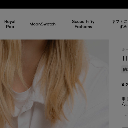
Royal
Scuba Fifty
ギフトに
MoonSwatch
Pop
Fathoms
すめ
ホ
T
防
¥ 
申
ん