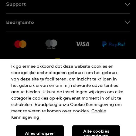
FR
Support
Contacteer Ons
Bedrijfsinfo
FAQ
Pers
Levering
Vacatures
Retournering
Sitemap
Verkoopvoorwaarden
Ik ga ermee akkoord dat deze website cookies en
Annulering van de overeenkomst
soortgelijke technologieën gebruikt om het gebruik
van deze site te faciliteren, om inzicht te krijgen in
het gebruik ervan en om mij relevante advertenties
Privacy Verklaring
Cookies
aan te bieden. U kunt de instellingen wijzigen om elke
categorie cookies op elk gewenst moment in of uit te
schakelen. Raadpleeg onze Cookie Kennisgeving om
Gebruiksvoorwaarden
meer te weten te komen over cookies.
Cookie
Kennisgeving
SWISS MADE
Alle cookies
Alles afwijzen
accepteren