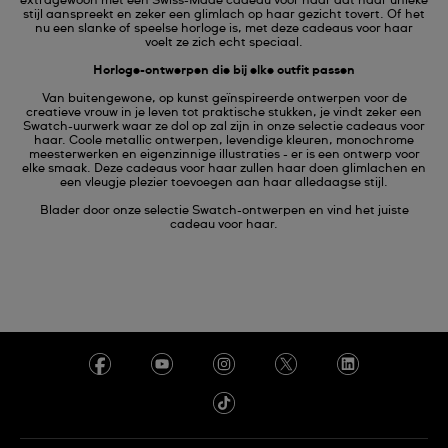
extragewoon met een Swiss-Made cadeau voor haar dat haar unieke
stijl aanspreekt en zeker een glimlach op haar gezicht tovert. Of het
nu een slanke of speelse horloge is, met deze cadeaus voor haar
voelt ze zich echt speciaal.
Horloge-ontwerpen die bij elke outfit passen
Van buitengewone, op kunst geïnspireerde ontwerpen voor de
creatieve vrouw in je leven tot praktische stukken, je vindt zeker een
Swatch-uurwerk waar ze dol op zal zijn in onze selectie cadeaus voor
haar. Coole metallic ontwerpen, levendige kleuren, monochrome
meesterwerken en eigenzinnige illustraties - er is een ontwerp voor
elke smaak. Deze cadeaus voor haar zullen haar doen glimlachen en
een vleugje plezier toevoegen aan haar alledaagse stijl.
Blader door onze selectie Swatch-ontwerpen en vind het juiste
cadeau voor haar.