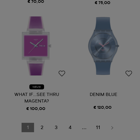
€ 70,00
€ 75,00
NIEUW
WHAT IF...SEE THRU
DENIM BLUE
MAGENTA?
€ 120,00
€ 100,00
1
2
3
4
...
11