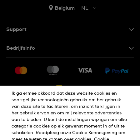
Belgium
NL
NL
FR
Support
Contacteer Ons
Bedrijfsinfo
FAQ
Pers
Levering
Vacatures
Retournering
Sitemap
Verkoopvoorwaarden
Ik ga ermee akkoord dat deze website cookies en
Annulering van de overeenkomst
soortgelijke technologieën gebruikt om het gebruik
van deze site te faciliteren, om inzicht te krijgen in
het gebruik ervan en om mij relevante advertenties
Privacy Verklaring
Cookies
aan te bieden. U kunt de instellingen wijzigen om elke
categorie cookies op elk gewenst moment in of uit te
schakelen. Raadpleeg onze Cookie Kennisgeving om
Gebruiksvoorwaarden
meer te weten te komen over cookies.
Cookie