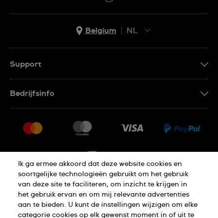
Belgium
NL
NL
FR
Support
Contacteer Ons
Bedrijfsinfo
FAQ
Pers
Levering
Vacatures
Retournering
Sitemap
Verkoopvoorwaarden
Ik ga ermee akkoord dat deze website cookies en
Annulering van de overeenkomst
soortgelijke technologieën gebruikt om het gebruik
van deze site te faciliteren, om inzicht te krijgen in
Privacy Verklaring
Cookies
het gebruik ervan en om mij relevante advertenties
aan te bieden. U kunt de instellingen wijzigen om elke
categorie cookies op elk gewenst moment in of uit te