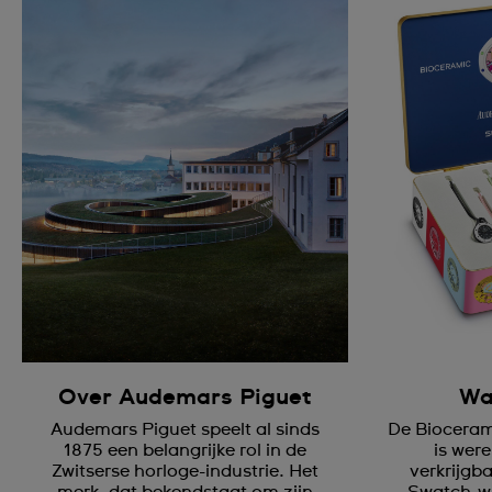
Over Audemars Piguet
Wa
Audemars Piguet speelt al sinds
De Bioceram
1875 een belangrijke rol in de
is were
Zwitserse horloge-industrie. Het
verkrijgb
merk, dat bekendstaat om zijn
Swatch-wi