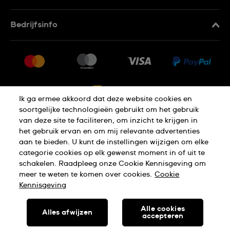
Contacteer Ons
Bedrijfsinfo
FAQ
Pers
Levering
Vacatures
Retournering
Sitemap
Verkoopvoorwaarden
Ik ga ermee akkoord dat deze website cookies en
Annulering van de overeenkomst
soortgelijke technologieën gebruikt om het gebruik
van deze site te faciliteren, om inzicht te krijgen in
Privacy Verklaring
Cookies
het gebruik ervan en om mij relevante advertenties
aan te bieden. U kunt de instellingen wijzigen om elke
categorie cookies op elk gewenst moment in of uit te
schakelen. Raadpleeg onze Cookie Kennisgeving om
Gebruiksvoorwaarden
meer te weten te komen over cookies.
Cookie
Kennisgeving
SWISS MADE
Alle cookies
Alles afwijzen
accepteren
© SWATCH AG 2026. ALLE RECHTEN VOORBEHOUDEN: SWISS