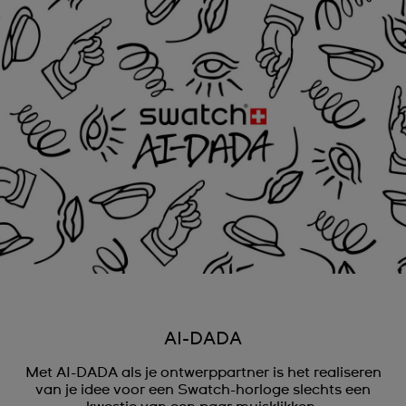
AI-DADA
Met AI-DADA als je ontwerppartner is het realiseren
van je idee voor een Swatch-horloge slechts een