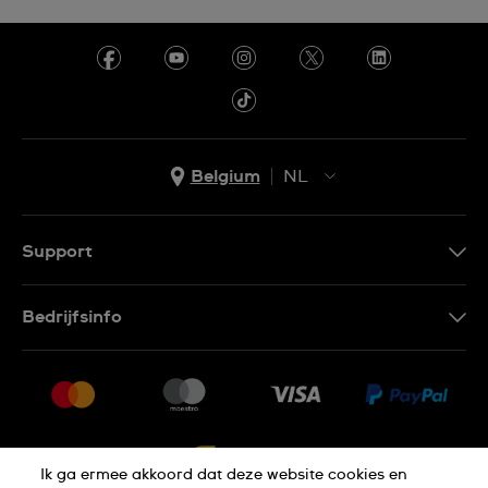
Belgium
NL
NL
FR
Support
Contacteer Ons
Bedrijfsinfo
FAQ
Pers
Levering
Vacatures
Retournering
Sitemap
Verkoopvoorwaarden
Ik ga ermee akkoord dat deze website cookies en