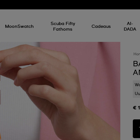
Scuba Fifty
AI-
MoonSwatch
Cadeaus
Fathoms
DADA
Ho
B
A
Wa
Uu
€ 