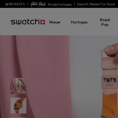
@
185
BEATS
Swatch Rebels For Good
- Kinderhorloges
Royal
Nieuw
Horloges
Pop