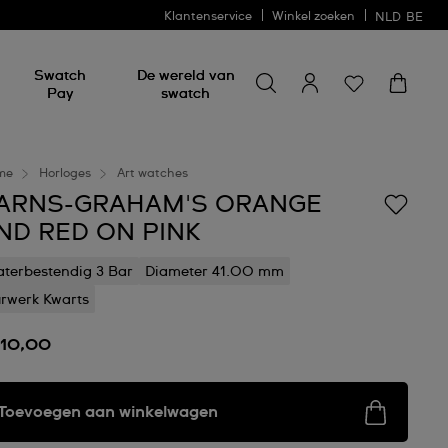
Klantenservice
Winkel zoeken
NLD
BE
Zoeken naar iets
Zoeken
Swatch
De wereld van
naar
Pay
swatch
iets
me
Horloges
Art watches
ARNS-GRAHAM'S ORANGE
ND RED ON PINK
terbestendig 3 Bar
Diameter 41.00 mm
rwerk Kwarts
110,00
Toevoegen aan winkelwagen