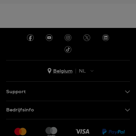
Belgium
NL
NL
FR
Support
Contacteer Ons
Bedrijfsinfo
FAQ
Pers
Levering
Vacatures