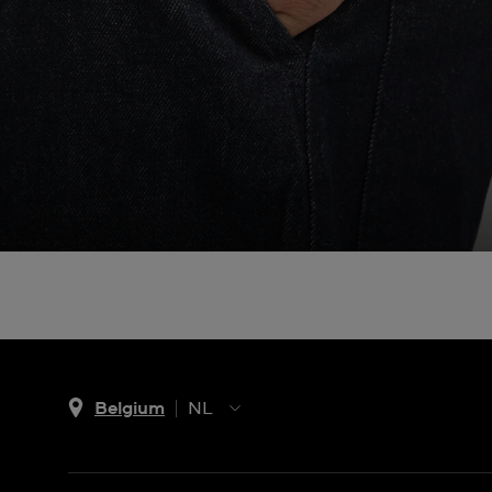
Belgium
NL
NL
FR