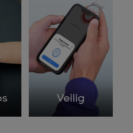
os
Veilig