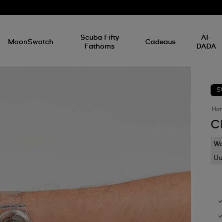
Scuba Fifty
AI-
MoonSwatch
Cadeaus
Fathoms
DADA
S
Ho
C
Wa
Uu