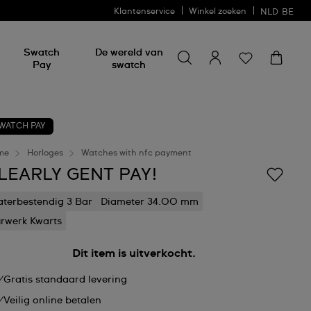
Klantenservice
Winkel zoeken
NLD
BE
Zoeken naar iets
Zoeken
Swatch
De wereld van
naar
Pay
swatch
iets
WATCH PAY
me
Horloges
Watches with nfc payment
LEARLY GENT PAY!
terbestendig 3 Bar
Diameter 34.00 mm
rwerk Kwarts
Dit item is uitverkocht.
Gratis standaard levering
Veilig online betalen