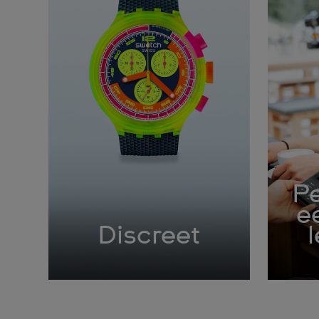
Pe
e
Discreet
l