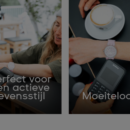
rfect voor
en actieve
evensstijl
Moeitelo