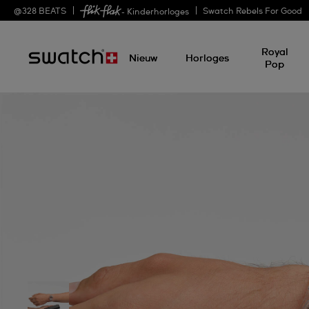
@
328
BEATS
Swatch Rebels For Good
- Kinderhorloges
Royal
Nieuw
Horloges
Pop