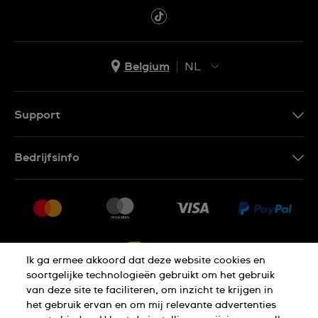
Belgium
NL
NL
FR
Support
Contacteer Ons
Bedrijfsinfo
FAQ
Pers
Levering
Vacatures
Retournering
Sitemap
Verkoopvoorwaarden
Ik ga ermee akkoord dat deze website cookies en
Annulering van de overeenkomst
soortgelijke technologieën gebruikt om het gebruik
van deze site te faciliteren, om inzicht te krijgen in
het gebruik ervan en om mij relevante advertenties
Privacy Verklaring
Cookies