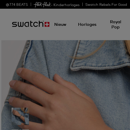
@
774
BEATS
Swatch Rebels For Good
- Kinderhorloges
Royal
Nieuw
Horloges
Pop