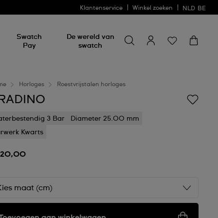
Klantenservice
Winkel zoeken
NLD
BE
Zoeken naar iets
Zoeken
Swatch
De wereld van
naar
Pay
swatch
iets
me
Horloges
Roestvrijstalen horloges
RADINO
terbestendig 3 Bar
Diameter 25.00 mm
rwerk Kwarts
120,00
Kies maat (cm)
Toevoegen aan winkelwagen