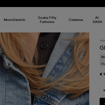
Scuba Fifty
AI-
MoonSwatch
Cadeaus
Fathoms
DADA
Ho
G
Wa
Uu
€ 