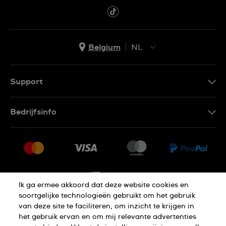
Belgium
NL
NL
FR
Support
Contacteer Ons
Bedrijfsinfo
FAQ
Pers
Levering
Vacatures
Retournering
Sitemap
Verkoopvoorwaarden
Ik ga ermee akkoord dat deze website cookies en
Annulering van de overeenkomst
soortgelijke technologieën gebruikt om het gebruik
van deze site te faciliteren, om inzicht te krijgen in
het gebruik ervan en om mij relevante advertenties
Privacy Verklaring
Cookies