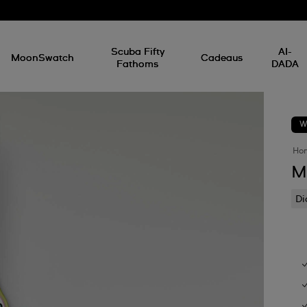
Scuba Fifty
AI-
MoonSwatch
Cadeaus
Fathoms
DADA
W
Ho
M
D