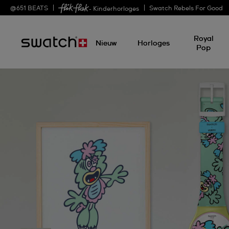
@
651
BEATS
Swatch Rebels For Good
- Kinderhorloges
Royal
Nieuw
Horloges
Pop