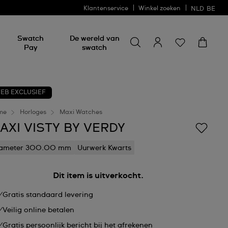
Klantenservice
Winkel zoeken
NLD
BE
Zoeken naar iets
Zoeken
Swatch
De wereld van
naar
Pay
swatch
iets
EB EXCLUSIEF
me
Horloges
Maxi Watches
AXI VISTY BY VERDY
iameter 300.00 mm
Uurwerk Kwarts
Dit item is uitverkocht.
Gratis standaard levering
Veilig online betalen
Gratis persoonlijk bericht bij het afrekenen