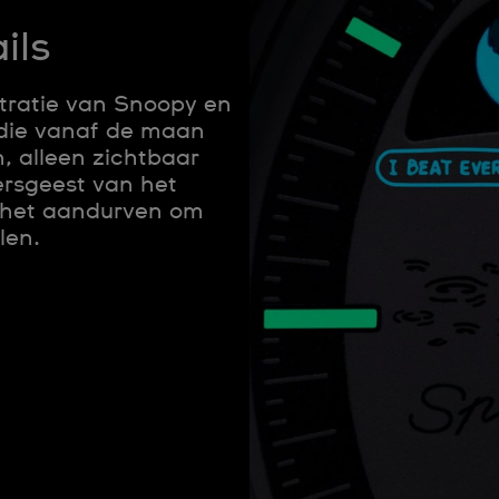
ils
stratie van Snoopy en
g die vanaf de maan
, alleen zichtbaar
ersgeest van het
 het aandurven om
len.