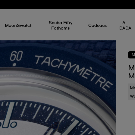
Scuba Fifty
AI-
MoonSwatch
Cadeaus
Fathoms
DADA
M
M
M
Ma
Wa