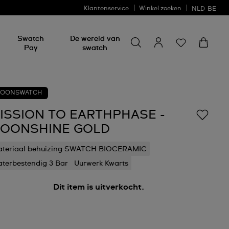
Klantenservice
Winkel zoeken
NLD
BE
Zoeken naar iets
Zoeken
Swatch
De wereld van
naar
Pay
swatch
iets
OONSWATCH
ISSION TO EARTHPHASE -
OONSHINE GOLD
teriaal behuizing SWATCH BIOCERAMIC
terbestendig 3 Bar
Uurwerk Kwarts
Dit item is uitverkocht.