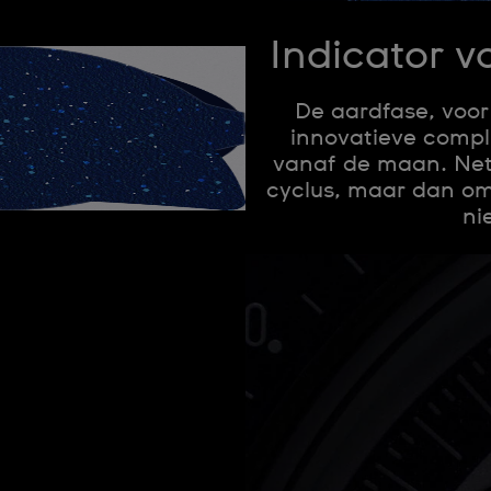
Indicator v
De aardfase, voor
innovatieve compli
vanaf de maan. Net 
cyclus, maar dan omg
ni