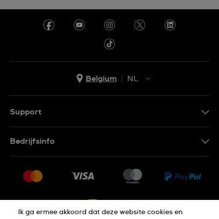
Belgium
NL
NL
FR
Support
Contacteer Ons
Bedrijfsinfo
FAQ
Pers
Levering
Vacatures
Retournering
Sitemap
Verkoopvoorwaarden
Ik ga ermee akkoord dat deze website cookies en
Annulering van de overeenkomst