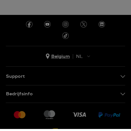
Belgium
NL
NL
FR
Support
Contacteer Ons
Bedrijfsinfo
FAQ
Pers
Levering
Vacatures
Retournering
Sitemap
Verkoopvoorwaarden