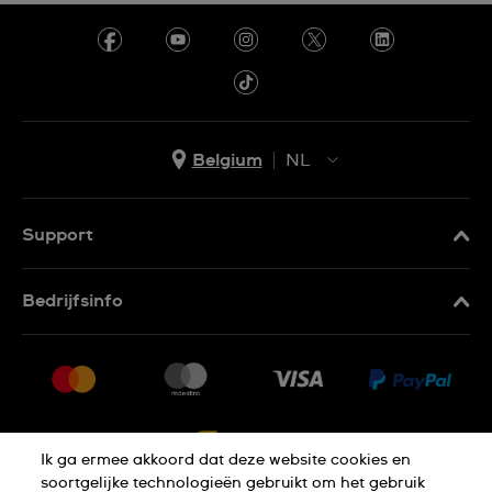
Belgium
NL
NL
FR
Support
Contacteer Ons
Bedrijfsinfo
FAQ
Pers
Levering
Vacatures
Retournering
Sitemap
Verkoopvoorwaarden
Ik ga ermee akkoord dat deze website cookies en
Annulering van de overeenkomst
soortgelijke technologieën gebruikt om het gebruik