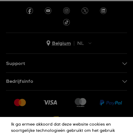
Belgium
NL
NL
FR
Support
Contacteer Ons
Bedrijfsinfo
FAQ
Pers
Levering
Vacatures
Retournering
Sitemap
Verkoopvoorwaarden
Ik ga ermee akkoord dat deze website cookies en
Annulering van de overeenkomst
soortgelijke technologieën gebruikt om het gebruik