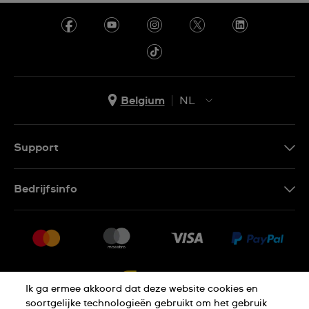
Belgium
NL
NL
FR
Support
Contacteer Ons
Bedrijfsinfo
FAQ
Pers
Levering
Vacatures
Retournering
Sitemap
Verkoopvoorwaarden
Ik ga ermee akkoord dat deze website cookies en
Annulering van de overeenkomst
soortgelijke technologieën gebruikt om het gebruik