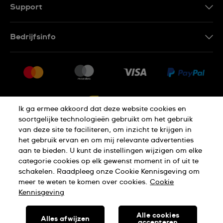
FR
Support
Contacteer Ons
Bedrijfsinfo
FAQ
Pers
Levering
Vacatures
Retournering
Sitemap
Verkoopvoorwaarden
Ik ga ermee akkoord dat deze website cookies en
Annulering van de overeenkomst
soortgelijke technologieën gebruikt om het gebruik
van deze site te faciliteren, om inzicht te krijgen in
het gebruik ervan en om mij relevante advertenties
Privacy Verklaring
Cookies
aan te bieden. U kunt de instellingen wijzigen om elke
categorie cookies op elk gewenst moment in of uit te
schakelen. Raadpleeg onze Cookie Kennisgeving om
Gebruiksvoorwaarden
meer te weten te komen over cookies.
Cookie
Kennisgeving
SWISS MADE
Alle cookies
Alles afwijzen
accepteren