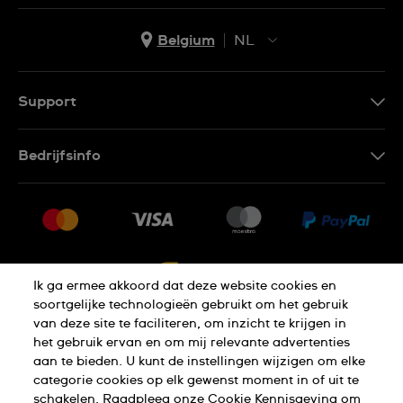
Belgium
NL
NL
FR
Support
Contacteer Ons
Bedrijfsinfo
FAQ
Pers
Levering
Vacatures
Retournering
Sitemap
Verkoopvoorwaarden
Ik ga ermee akkoord dat deze website cookies en
Annulering van de overeenkomst
soortgelijke technologieën gebruikt om het gebruik
van deze site te faciliteren, om inzicht te krijgen in
het gebruik ervan en om mij relevante advertenties
Privacy Verklaring
Cookies
aan te bieden. U kunt de instellingen wijzigen om elke
categorie cookies op elk gewenst moment in of uit te
schakelen. Raadpleeg onze Cookie Kennisgeving om
Gebruiksvoorwaarden