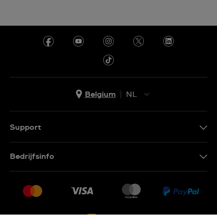
Belgium
NL
NL
FR
Support
Contacteer Ons
Bedrijfsinfo
FAQ
Pers
Levering
Vacatures
Retournering
Sitemap
Verkoopvoorwaarden