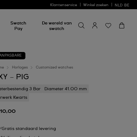
Klantenservice
Winkel zoeken
NLD
BE
Zoeken naar iets
Zoeken
Swatch
De wereld van
naar
Pay
swatch
iets
ANPASBARE
me
Horloges
Customized watches
XY – PIG
terbestendig 3 Bar
Diameter 41.00 mm
rwerk Kwarts
110,00
Gratis standaard levering