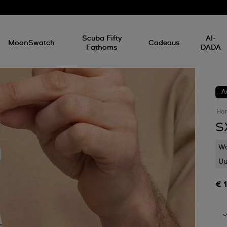
Scuba Fifty
AI-
MoonSwatch
Cadeaus
Fathoms
DADA
A
Ho
S
Wa
Uu
€ 