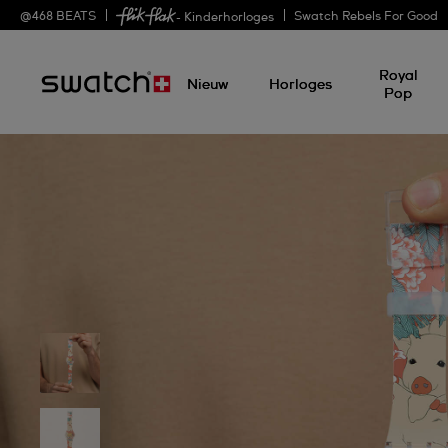
@
468
BEATS
Swatch Rebels For Good
- Kinderhorloges
Royal
Nieuw
Horloges
Pop