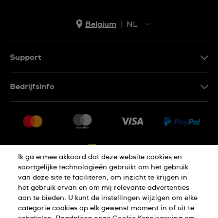
Belgium
NL
NL
FR
Support
Contacteer Ons
Bedrijfsinfo
FAQ
Pers
Levering
Vacatures
Retournering
Sitemap
Verkoopvoorwaarden
Ik ga ermee akkoord dat deze website cookies en
Annulering van de overeenkomst
soortgelijke technologieën gebruikt om het gebruik
van deze site te faciliteren, om inzicht te krijgen in
het gebruik ervan en om mij relevante advertenties
Privacy Verklaring
Cookies
aan te bieden. U kunt de instellingen wijzigen om elke
categorie cookies op elk gewenst moment in of uit te