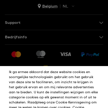
Belgium
NL
NL
FR
Support
Contacteer Ons
Bedrijfsinfo
FAQ
Pers
Levering
Vacatures
Retournering
Sitemap
Verkoopvoorwaarden
Ik ga ermee akkoord dat deze website cookies en
Annulering van de overeenkomst
soortgelijke technologieën gebruikt om het gebruik
van deze site te faciliteren, om inzicht te krijgen in
het gebruik ervan en om mij relevante advertenties
Privacy Verklaring
Cookies
aan te bieden. U kunt de instellingen wijzigen om elke
categorie cookies op elk gewenst moment in of uit te
schakelen. Raadpleeg onze Cookie Kennisgeving om
Gebruiksvoorwaarden
meer te weten te komen over cookies.
Cookie