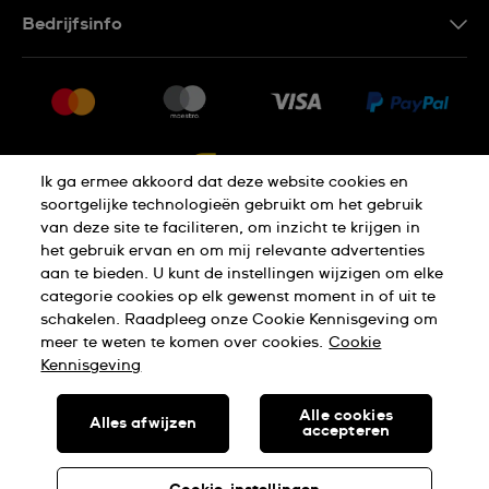
Contacteer Ons
Bedrijfsinfo
FAQ
Pers
Levering
Vacatures
Retournering
Sitemap
Verkoopvoorwaarden
Ik ga ermee akkoord dat deze website cookies en
Annulering van de overeenkomst
soortgelijke technologieën gebruikt om het gebruik
van deze site te faciliteren, om inzicht te krijgen in
het gebruik ervan en om mij relevante advertenties
Privacy Verklaring
Cookies
aan te bieden. U kunt de instellingen wijzigen om elke
categorie cookies op elk gewenst moment in of uit te
schakelen. Raadpleeg onze Cookie Kennisgeving om
Gebruiksvoorwaarden
meer te weten te komen over cookies.
Cookie
Kennisgeving
SWISS MADE
Alle cookies
Alles afwijzen
accepteren
© SWATCH AG 2026. ALLE RECHTEN VOORBEHOUDEN: SWISS
WATCHES