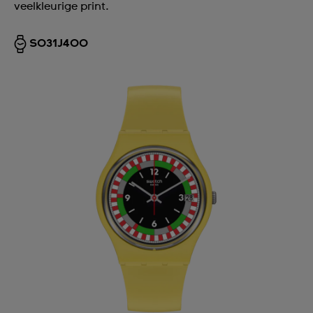
veelkleurige print.
SO31J400