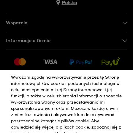
Polska
Wsparcie
Kontakt
Informacje o firmie
FAQ
Dla prasy
Dostawa
Praca
Zwroty i reklamacje
Sitemap
Warunki sprzedaży
Wyrażam zgodę na wykorzystywanie przez tę Stronę
internetową plików cookie i podobnych technologii w
Odstąp od umowy
celu udostępnienia mi tej Strony internetowej i jej
funkcji, a także w celu zbierania informacji o sposobie
wykorzystania Strony oraz przedstawiania mi
Polityka Prywatności
Pliki Cookie
spersonalizowanych reklam. Możesz w każdej chwili
zmienić ustawienia i aktywować lub dezaktywować
poszczególne kategorie plików cookie. Aby
Regulamin Sklepu
dowiedzieć się więcej o plikach cookie, zapoznaj się z