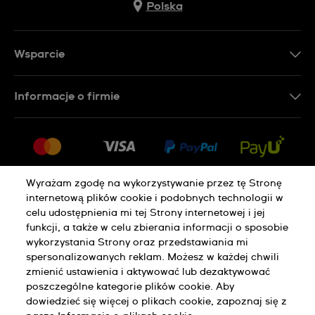
Polska
Wsparcie
Kontakt
Informacje o firmie
FAQ
Dla prasy
Dostawa
Praca
Zwroty i reklamacje
Sitemap
Warunki sprzedaży
Wyrażam zgodę na wykorzystywanie przez tę Stronę
internetową plików cookie i podobnych technologii w
Odstąp od umowy
celu udostępnienia mi tej Strony internetowej i jej
funkcji, a także w celu zbierania informacji o sposobie
wykorzystania Strony oraz przedstawiania mi
Polityka Prywatności
Pliki Cookie
spersonalizowanych reklam. Możesz w każdej chwili
zmienić ustawienia i aktywować lub dezaktywować
poszczególne kategorie plików cookie. Aby
Regulamin Sklepu
dowiedzieć się więcej o plikach cookie, zapoznaj się z