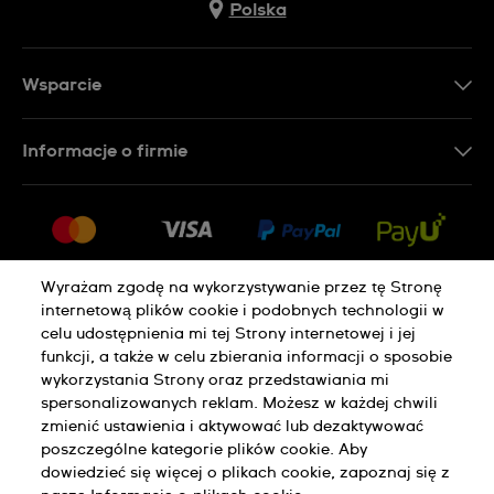
Polska
Wsparcie
Kontakt
Informacje o firmie
FAQ
Dla prasy
Dostawa
Praca
Zwroty i reklamacje
Sitemap
Warunki sprzedaży
Wyrażam zgodę na wykorzystywanie przez tę Stronę
internetową plików cookie i podobnych technologii w
Odstąp od umowy
celu udostępnienia mi tej Strony internetowej i jej
funkcji, a także w celu zbierania informacji o sposobie
wykorzystania Strony oraz przedstawiania mi
Polityka Prywatności
Pliki Cookie
spersonalizowanych reklam. Możesz w każdej chwili
zmienić ustawienia i aktywować lub dezaktywować
poszczególne kategorie plików cookie. Aby
Regulamin Sklepu
dowiedzieć się więcej o plikach cookie, zapoznaj się z