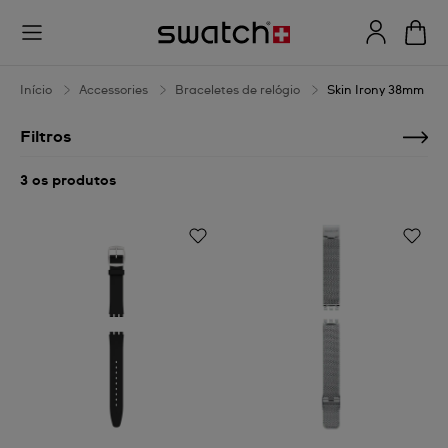
Skin
Irony
38mm
Início
Accessories
Braceletes de relógio
Skin Irony 38mm
Filtros
3 os produtos