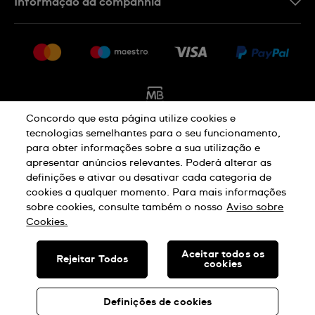
Informação da companhia
FAQ
Imprensa
Política De Envio E Devolução
Carreiras
Rescindir o contrato
Sitemap
Concordo que esta página utilize cookies e
tecnologias semelhantes para o seu funcionamento,
para obter informações sobre a sua utilização e
Aviso De Privacidade
Aviso De Cookies
apresentar anúncios relevantes. Poderá alterar as
definições e ativar ou desativar cada categoria de
cookies a qualquer momento. Para mais informações
Termos E Condições De Uso
sobre cookies, consulte também o nosso
Aviso sobre
Cookies.
SWISS MADE
Aceitar todos os
Rejeitar Todos
cookies
© SWATCH AG 2026. TODOS OS DIREITOS RESERVADOS: SWISS
WATCHES
Definições de cookies