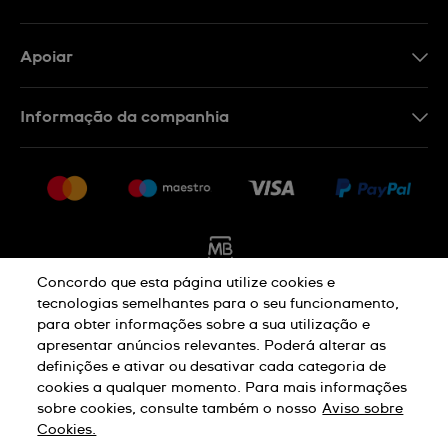
Apoiar
Formulário De Contacto
Informação da companhia
FAQ
Imprensa
Política De Envio E Devolução
Carreiras
Rescindir o contrato
Sitemap
Concordo que esta página utilize cookies e
tecnologias semelhantes para o seu funcionamento,
Aviso De Privacidade
Aviso De Cookies
para obter informações sobre a sua utilização e
apresentar anúncios relevantes. Poderá alterar as
definições e ativar ou desativar cada categoria de
cookies a qualquer momento. Para mais informações
Termos E Condições De Uso
sobre cookies, consulte também o nosso
Aviso sobre
Cookies.