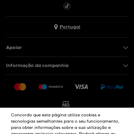
Portugal
Apoiar
Formulário De Contacto
Informação da companhia
FAQ
Imprensa
Política De Envio E Devolução
Carreiras
Rescindir o contrato
Sitemap
Concordo que esta página utilize cookies e
tecnologias semelhantes para o seu funcionamento,
Aviso De Privacidade
Aviso De Cookies
para obter informações sobre a sua utilização e