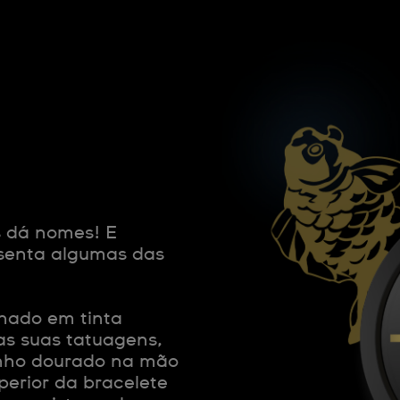
s dá nomes! E
esenta algumas das
hado em tinta
s suas tatuagens,
xinho dourado na mão
uperior da bracelete