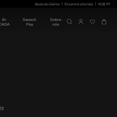
Apoio ao cliente
Encontra uma loja
POR
PT
Procurar por algo
Procurar
AI-
Swatch
Sobre
por
DADA
Pay
nós
algo