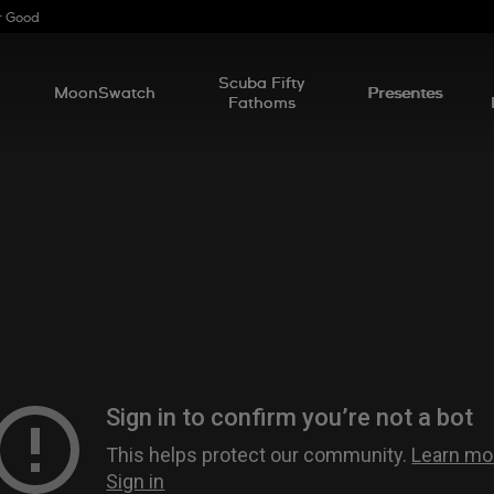
r Good
l
Scuba Fifty
MoonSwatch
Presentes
Fathoms