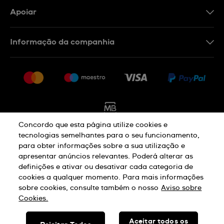
Apoiar
Formulário De Contacto
Informação da companhia
FAQ
Imprensa
Política De Envio E Devolução
Carreiras
Rescindir o contrato
Sitemap
Concordo que esta página utilize cookies e
tecnologias semelhantes para o seu funcionamento,
para obter informações sobre a sua utilização e
Aviso De Privacidade
Aviso De Cookies
apresentar anúncios relevantes. Poderá alterar as
definições e ativar ou desativar cada categoria de
cookies a qualquer momento. Para mais informações
Termos E Condições De Uso
sobre cookies, consulte também o nosso
Aviso sobre
Cookies.
SWISS MADE
Aceitar todos os