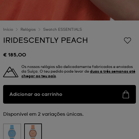
Início
Relógios
Swatch ESSENTIALS
IRIDESCENTLY PEACH
€ 185,00
Os nossos relógios são delicadamente fabricados e enviados
da Suíça. O teu pedido pode levar de
duas a três semanas até
chegar ao teu país
.
Adicionar ao carrinho
Disponível em 2 variações únicas.