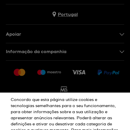
Portugal
Apoiar
Formulário De Contacto
Informação da companhia
FAQ
Imprensa
Política De Envio E Devolução
Carreiras
Rescindir o contrato
Sitemap
Concordo que esta página utilize cookies e
tecnologias semelhantes para o seu funcionamento,
para obter informações sobre a sua utilização e
Aviso De Privacidade
Aviso De Cookies
apresentar anúncios relevantes. Poderá alterar as
definições e ativar ou desativar cada categoria de