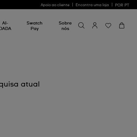
Apoio ao cliente
Encontra uma loja
POR
PT
Procurar por algo
Procurar
AI-
Swatch
Sobre
por
DADA
Pay
nós
algo
quisa atual