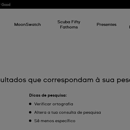
r Good
l
Scuba Fifty
MoonSwatch
Presentes
Fathoms
ultados que correspondam à sua pes
Dicas de pesquisa:
Verificar ortografia
Altera a tua consulta de pesquisa
Sê menos específico