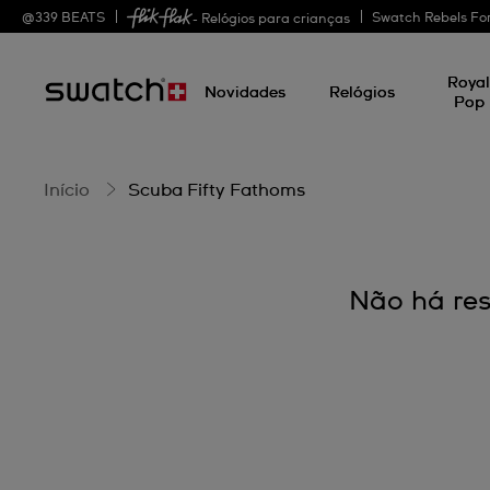
Scuba
@
339
BEATS
Swatch Rebels Fo
- Relógios para crianças
Roya
Fifty
Novidades
Relógios
Pop
Fathoms
Início
Scuba Fifty Fathoms
Não há res