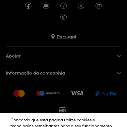
Portugal
Apoiar
Formulário De Contacto
Informação da companhia
FAQ
Imprensa
Política De Envio E Devolução
Carreiras
Rescindir o contrato
Sitemap
Concordo que esta página utilize cookies e
tecnologias semelhantes para o seu funcionamento,